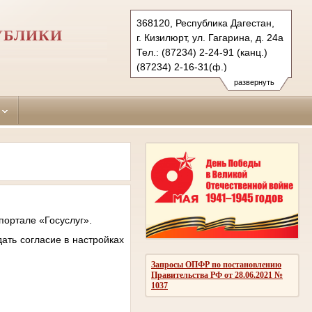
368120, Республика Дагестан,
УБЛИКИ
г. Кизилюрт, ул. Гагарина, д. 24а
Тел.: (87234) 2-24-91 (канц.)
(87234) 2-16-31(ф.)
kiziljurt-gs.dag@sudrf.ru
развернуть
портале «Госуслуг».
ать согласие в настройках
Запросы ОПФР по постановлению
Правительства РФ от 28.06.2021 №
1037