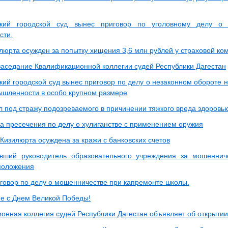
ский городской суд вынес приговор по уголовному делу о
сти.
люрта осужден за попытку хищения 3,6 млн рублей у страховой ко
заседание Квалификационной коллегии судей Республики Дагестан
кий городской суд вынес приговор по делу о незаконном обороте 
ышленности в особо крупном размере
л под стражу подозреваемого в причинении тяжкого вреда здоровь
а пресечения по делу о хулиганстве с применением оружия
Кизилюрта осуждена за кражи с банковских счетов
вший руководитель образовательного учреждения за мошеннич
положения
говор по делу о мошенничестве при капремонте школы.
е с Днем Великой Победы!
онная коллегия судей Республики Дагестан объявляет об открыти