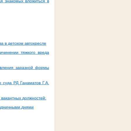
ая знакомых вложиться в
а в детском автокресле
ичинении тяжкого вреда
ыявления заразной формы
 суда РД Ганаматов Г.А.
 вакантных должностей:
аздничными днями