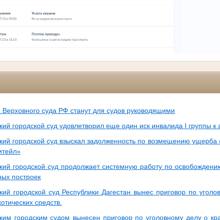
 Верховного суда РФ станут для судов руководящими
кий городской суд удовлетворил еще один иск инвалида I группы к
кий городской суд взыскал задолженность по возмещению ущерба 
итейл»
кий городской суд продолжает системную работу по освобожден
ных построек
кий городской суд Республики Дагестан вынес приговор по уголо
отических средств.
ким городским судом вынесен приговор по уголовному делу о кр