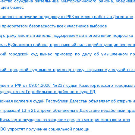
ество осуждена жительница Кумторкалинского района, убедивш
ющей бизнес
 человек получили поддержку от РКК за месяц работы в Дагестане
л приоритетом безопасность всех участников выборов
д стражу местный житель, подозреваемый в ограблении подростка
ель Буйнакского района, провозивший сильнодействующие веществ
кий городской суд вынес приговор по делу об умышленном пр
кий городской суд вынес приговор врачу, скрывшему случай в
идента РФ от 09.04.2026 №237 судья Кизилюртовского городского
едседателем Гергебильского районного суда РД.
онная коллегия судей Республики Дагестан объявляет об открытии
я граждан! 13 и 21 апреля объявлены в Дагестане нерабочими пр
Кизилюрта осуждена за хищение средств материнского капитала
ВО упростят получение социальной помощи