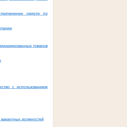
 причинении смерти по
мпании
немаркированных товаров
ю
ество с использованием
и вакантных должностей