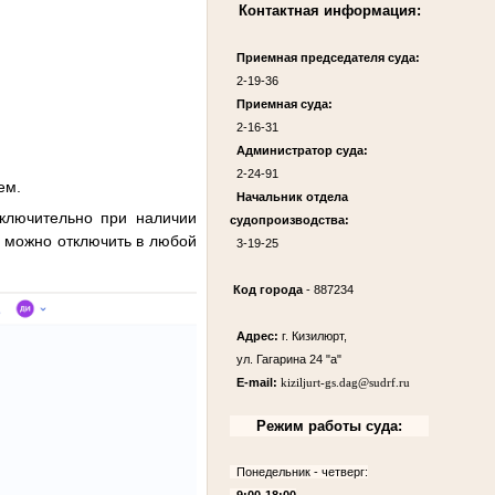
Контактная информация:
Приемная председателя суда:
2-19-36
Приемная суда:
2-16-31
Администратор суда:
2-24-91
ем.
Начальник отдела
сключительно при наличии
судопроизводства:
м можно отключить в любой
3-19-25
Код города
- 887234
Адрес:
г. Кизилюрт,
ул. Гагарина 24 "а"
E-mail:
kiziljurt-gs.dag@sudrf.ru
Режим работы суда:
Понедельник - четверг:
9:00-18:00